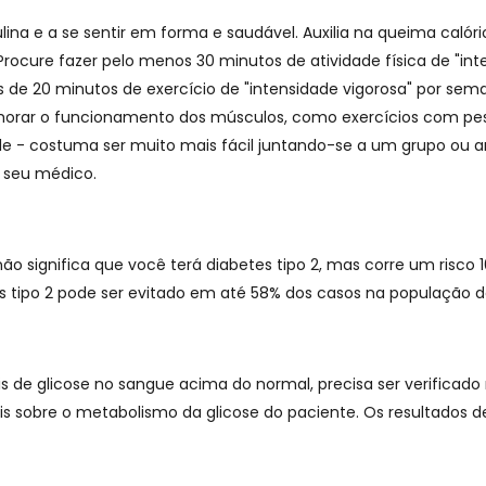
nsulina e a se sentir em forma e saudável. Auxilia na queima c
Procure fazer pelo menos 30 minutos de atividade física de "
s de 20 minutos de exercício de "intensidade vigorosa" por sema
horar o funcionamento dos músculos, como exercícios com pes
le - costuma ser muito mais fácil juntando-se a um grupo ou am
m seu médico.
o significa que você terá diabetes tipo 2, mas corre um risco 
s tipo 2 pode ser evitado em até 58% dos casos na população 
is de glicose no sangue acima do normal, precisa ser verificad
is sobre o metabolismo da glicose do paciente. Os resultados d