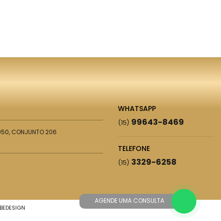
WHATSAPP
99643-8469
(15)
 950, CONJUNTO 206
TELEFONE
3329-6258
(15)
AGENDE UMA CONSULTA
BEDESIGN