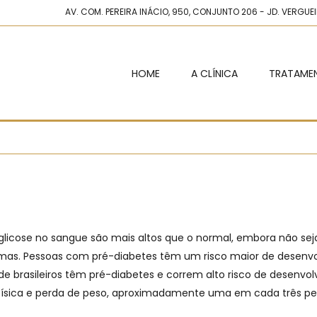
AV. COM. PEREIRA INÁCIO, 950, CONJUNTO 206 - JD. VERGU
HOME
A CLÍNICA
TRATAME
glicose no sangue são mais altos que o normal, embora não se
tomas. Pessoas com pré-diabetes têm um risco maior de desenvo
de brasileiros têm pré-diabetes e correm alto risco de desenvo
e física e perda de peso, aproximadamente uma em cada três p