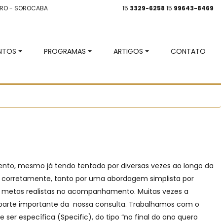
EIRO - SOROCABA
15
3329-6258
15
99643-8469
NTOS
PROGRAMAS
ARTIGOS
CONTATO
ento, mesmo já tendo tentado por diversas vezes ao longo da
os corretamente, tanto por uma abordagem simplista por
er metas realistas no acompanhamento. Muitas vezes a
s é parte importante da nossa consulta. Trabalhamos com o
r específica (Specific), do tipo “no final do ano quero