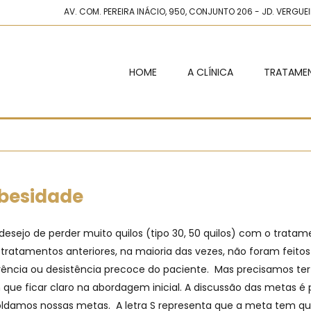
AV. COM. PEREIRA INÁCIO, 950, CONJUNTO 206 - JD. VERGU
HOME
A CLÍNICA
TRATAME
obesidade
ejo de perder muito quilos (tipo 30, 50 quilos) com o tratam
 tratamentos anteriores, na maioria das vezes, não foram feit
derência ou desistência precoce do paciente. Mas precisamos t
tem que ficar claro na abordagem inicial. A discussão das meta
amos nossas metas. A letra S representa que a meta tem que se