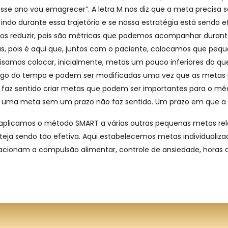
se ano vou emagrecer”. A letra M nos diz que a meta precisa s
do durante essa trajetória e se nossa estratégia está sendo 
s reduzir, pois são métricas que podemos acompanhar durante o
as, pois é aqui que, juntos com o paciente, colocamos que pequ
cisamos colocar, inicialmente, metas um pouco inferiores do 
o do tempo e podem ser modificadas uma vez que as metas prim
ão faz sentido criar metas que podem ser importantes para o m
cer uma meta sem um prazo não faz sentido. Um prazo em que a
i, aplicamos o método SMART a várias outras pequenas metas re
a sendo tão efetiva. Aqui estabelecemos metas individualizada
 relacionam a compulsão alimentar, controle de ansiedade, horas